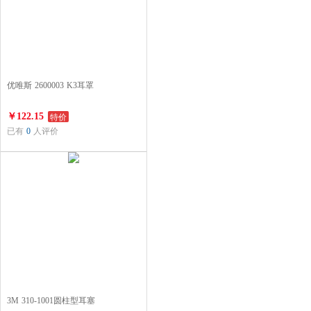
优唯斯 2600003 K3耳罩
特价
￥122.15
已有
0
人评价
3M 310-1001圆柱型耳塞