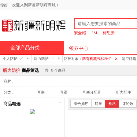
你好，欢迎来到新疆新明辉商城！
安全帽
3M
梅思安
全部产品分类
领劵中心
>
>
个人防护
听力防护
防护对象：
防有机蒸气和粉尘
清空筛选
听力防护
商品筛选
共
0
个商品
品牌：
分类：
耳塞
耳罩
耳塞分配器
听力配件
商品精选
综合排序
销量
价格
评论数