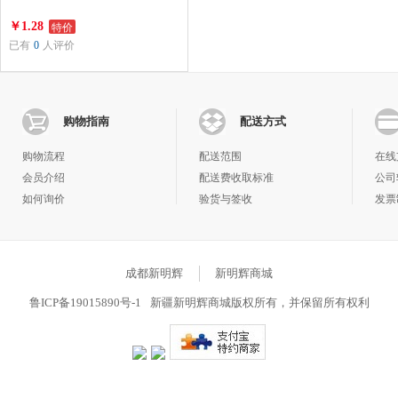
特价
￥1.28
已有
0
人评价
购物指南
配送方式
购物流程
配送范围
在线
会员介绍
配送费收取标准
公司
如何询价
验货与签收
发票
积分规则
物流查询
常见问题
成都新明辉
新明辉商城
鲁ICP备19015890号-1
新疆新明辉商城版权所有，并保留所有权利