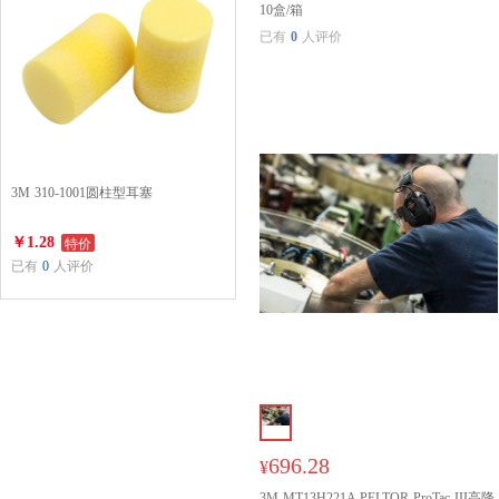
10盒/箱
已有
0
人评价
3M 310-1001圆柱型耳塞
特价
￥1.28
已有
0
人评价
696.28
¥
3M MT13H221A PELTOR ProTac III高降