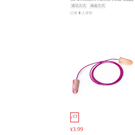
噪版耳罩 黑色 头带式
通讯方式
佩戴方式
已有
0
人评价
3.99
¥