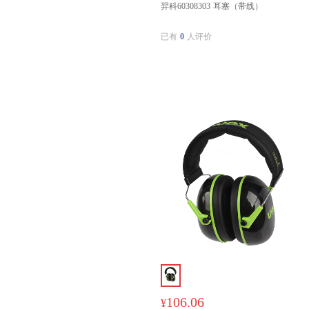
羿科60308303 耳塞（带线）
已有
0
人评价
106.06
¥