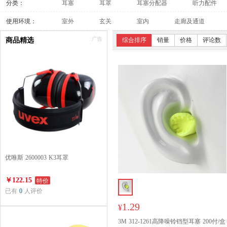
分类：
耳塞
耳罩
耳塞分配器
听力配件
使用环境：
室外
玄关
室内
走廊及通道
商品精选
综合排序
销量
价格
评论数
优唯斯 2600003 K3耳罩
特价
￥122.15
已有
0
人评价
1.29
¥
3M 312-1261高降噪铃铛型耳塞 200付/盒