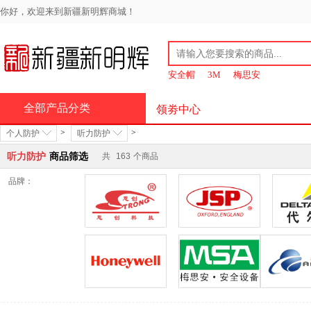
你好，欢迎来到新疆新明辉商城！
安全帽
3M
梅思安
全部产品分类
领劵中心
>
>
个人防护
听力防护
听力防护
商品筛选
共
163
个商品
品牌：
思创
JSP洁适比
霍尼韦尔
梅思安