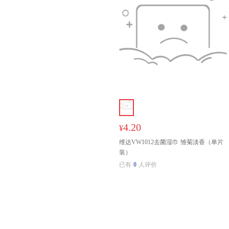
4.20
¥
维达VW1012去菌湿巾 雏菊淡香（单片
装）
已有
0
人评价