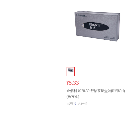
5.33
¥
金佰利 0228-30 舒洁双层盒装面纸80抽
(长方盒)
已有
0
人评价