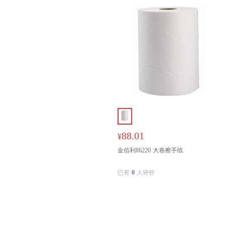
88.01
¥
金佰利86220 大卷擦手纸
已有
0
人评价