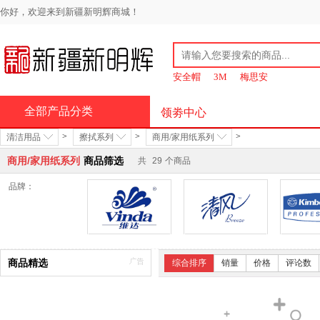
你好，欢迎来到新疆新明辉商城！
安全帽
3M
梅思安
全部产品分类
领劵中心
>
>
>
清洁用品
擦拭系列
商用/家用纸系列
商用/家用纸系列
商品筛选
共
29
个商品
品牌：
维达
清风
商品精选
综合排序
销量
价格
评论数