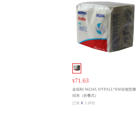
71.63
¥
金佰利 94224A WYPALL*X60全能型擦
拭布（折叠式）
已有
0
人评价